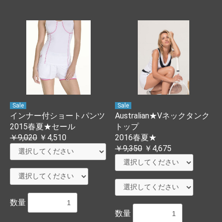
Sale
Sale
インナー付ショートパンツ
Australian★Vネックタンク
2015春夏★セール
トップ
￥9,020
￥4,510
2016春夏★
￥9,350
￥4,675
お買い物を続ける
カートへ進む
数量
数量